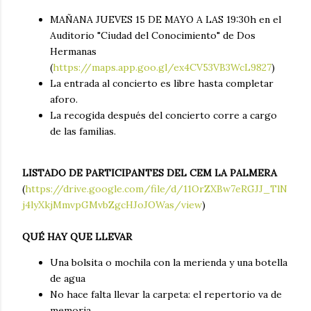
MAÑANA JUEVES 15 DE MAYO A LAS 19:30h en el
Auditorio "Ciudad del Conocimiento" de Dos
Hermanas
(
https://maps.app.goo.gl/ex4CV53VB3WcL9827
)
La entrada al concierto es libre hasta completar
aforo.
La recogida después del concierto corre a cargo
de las familias.
LISTADO DE PARTICIPANTES DEL CEM LA PALMERA
(
https://drive.google.com/file/d/11OrZXBw7eRGJJ_TlN
j4lyXkjMmvpGMvbZgcHJoJOWas/view
)
QUÉ HAY QUE LLEVAR
Una bolsita o mochila con la merienda y una botella
de agua
No hace falta llevar la carpeta: el repertorio va de
memoria