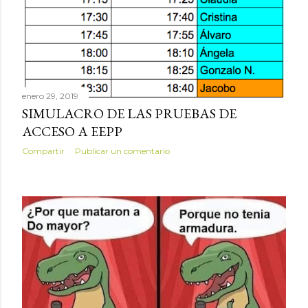
s
enero 29, 2019
SIMULACRO DE LAS PRUEBAS DE
ACCESO A EEPP
Compartir
Publicar un comentario