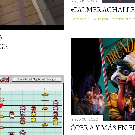
mayo 10, 2020
#PALMERACHALLE
Compartir
Publicar un comentari
5
GE
mayo 08, 2020
ÓPERA Y MÁS EN E