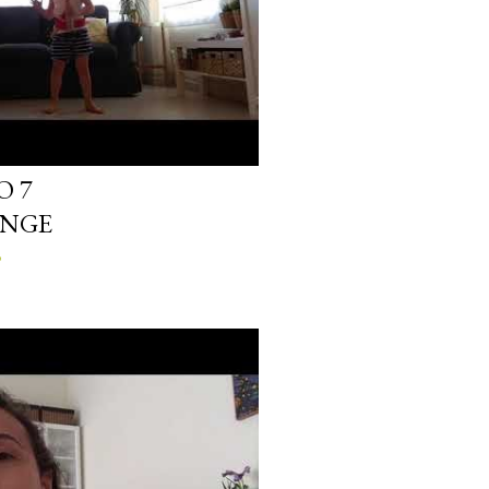
O 7
ENGE
o