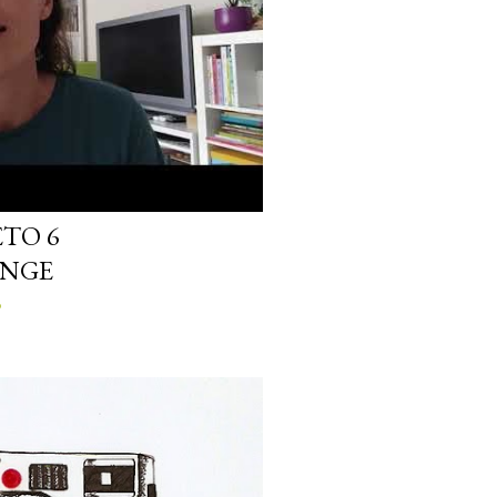
ETO 6
ENGE
o