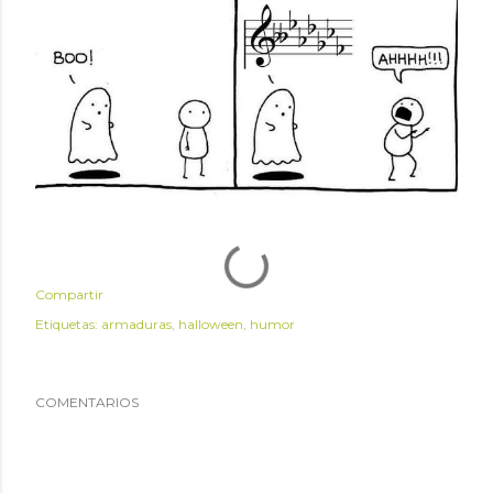
Compartir
Etiquetas:
armaduras
halloween
humor
COMENTARIOS