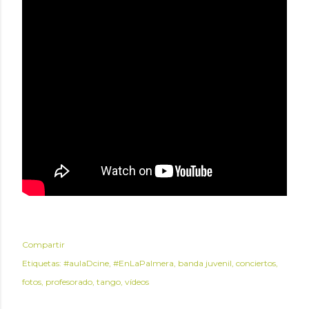
Compartir
Etiquetas:
#aulaDcine
#EnLaPalmera
banda juvenil
conciertos
fotos
profesorado
tango
vídeos