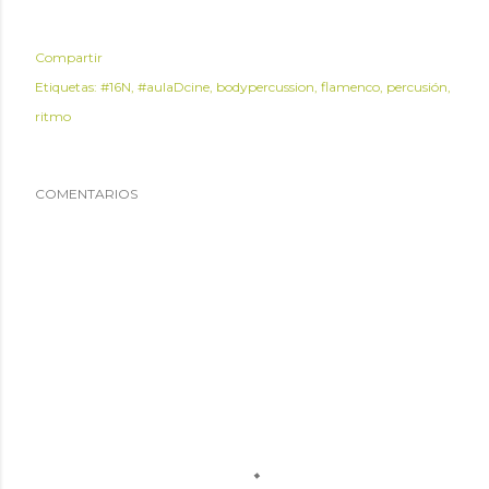
Compartir
Etiquetas:
#16N
#aulaDcine
bodypercussion
flamenco
percusión
ritmo
COMENTARIOS