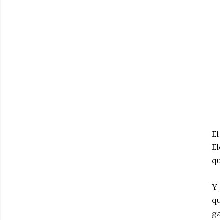
E
El
qu
Y 
qu
ga