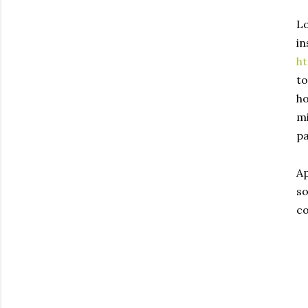
L
i
h
to
ho
mi
pa
Ap
so
co