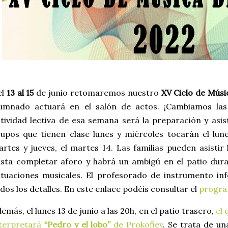
el
13 al 15
de junio retomaremos nuestro
XV Ciclo de Mús
lumnado actuará en el salón de actos. ¡Cambiamos las
tividad lectiva de esa semana será la preparación y asis
upos que tienen clase lunes y miércoles tocarán el lune
rtes y jueves, el martes 14. Las familias pueden asistir
sta completar aforo y habrá un ambigú en el patio dur
tuaciones musicales. E
l profesorado de instrumento i
dos los detalles. En este enlace podéis consultar el
progr
emás, el lunes 13 de junio a las 20h, en el patio trasero,
el 
nterpretará
“Pedro y el lobo”
de Prokofiev
. Se trata de u