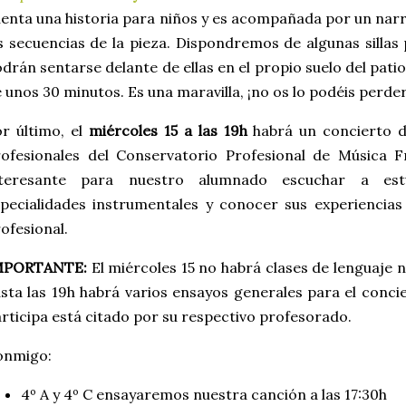
enta una historia para niños y es acompañada por un nar
s secuencias de la pieza. Dispondremos de algunas sillas 
drán sentarse delante de ellas en el propio suelo del pat
 unos 30 minutos. Es una maravilla, ¡no os lo podéis perde
r último, el
miércoles 15 a las 19h
habrá un concierto 
rofesionales del Conservatorio Profesional de Música 
nteresante para nuestro alumnado escuchar a es
pecialidades instrumentales y conocer sus experiencias
ofesional.
MPORTANTE:
El miércoles 15 no habrá clases de lenguaje n
sta las 19h habrá varios ensayos generales para el conci
rticipa está citado por su respectivo profesorado.
onmigo:
4º A y 4º C ensayaremos nuestra canción a las 17:30h