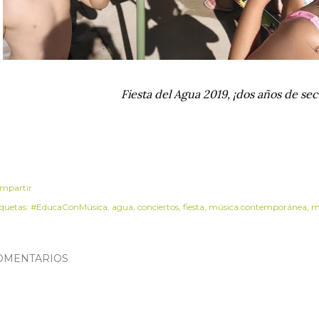
Fiesta del Agua 2019, ¡dos años de se
mpartir
iquetas:
#EducaConMúsica
agua
conciertos
fiesta
música contemporánea
m
OMENTARIOS