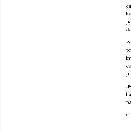
cu
la
po
de
Po
p
i
es
pr
I
ha
pa
C