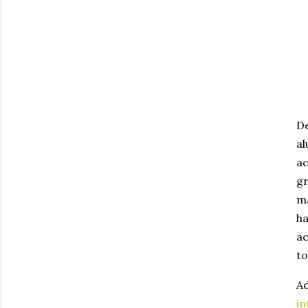
D
a
ac
gr
ma
ha
ac
to
Ad
i