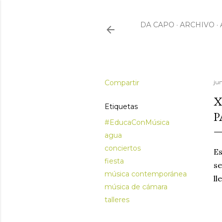
DA CAPO
ARCHIVO
Compartir
ju
X
Etiquetas
P
#EducaConMúsica
agua
conciertos
Es
fiesta
se
música contemporánea
ll
música de cámara
talleres