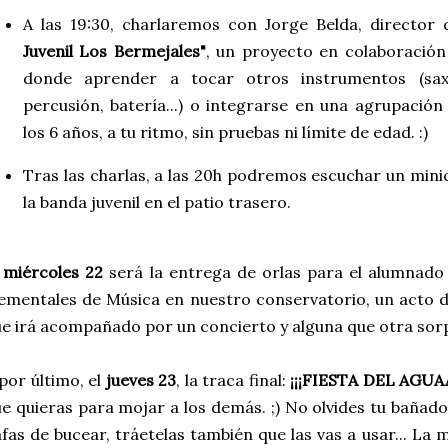
A las 19:30, charlaremos con Jorge Belda, director 
Juvenil Los Bermejales"
, un proyecto en colaboración
donde aprender a tocar otros instrumentos (sax
percusión, batería...) o integrarse en una agrupació
los 6 años, a tu ritmo, sin pruebas ni límite de edad. :)
Tras las charlas, a las 20h podremos escuchar un mini
la banda juvenil en el patio trasero.
l
miércoles 22
será la entrega de orlas para el alumnado 
ementales de Música en nuestro conservatorio, un acto de
e irá acompañado por un concierto y alguna que otra sor
por último, el
jueves 23
, la traca final:
¡¡¡FIESTA DEL AGUA
e quieras para mojar a los demás. ;) No olvides tu bañador,
fas de bucear, tráetelas también que las vas a usar... La me