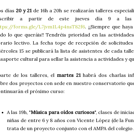
os días
20 y 21
de 16h a 20h se realizarán talleres especial
nscribir a partir de este jueves día 9 a las
ttps://forms.gle/L7jvm1L4p4nsT82f6
. ¡¡Siempre que haya
do lo que queráis!! Tendréis prioridad en las actividad
rario lectivo. La fecha tope de recepción de solicitude
ércoles 15 se publicará la lista de asistentes de cada tal
saporte cultural para sellar la asistencia a actividades y 
arte de los talleres, el
martes 21
habrá dos charlas inf
bre dos proyectos con sede en nuestro conservatorio qu
ntinuarán el próximo curso:
A las 19h, "
Música para oídos curiosos
", clases de inici
niñas de entre 6 y 8 años con Vicente López (de la F
trata de un proyecto conjunto con el AMPA del colegio 