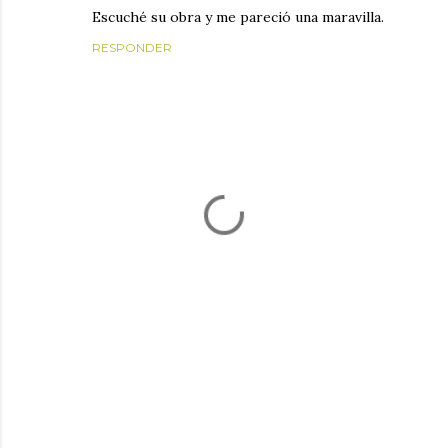
Escuché su obra y me pareció una maravilla.
RESPONDER
P
u