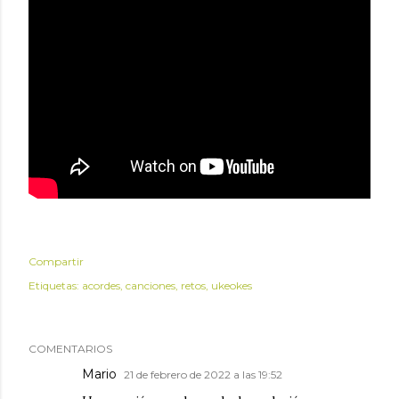
Compartir
Etiquetas:
acordes
canciones
retos
ukeokes
COMENTARIOS
Mario
21 de febrero de 2022 a las 19:52