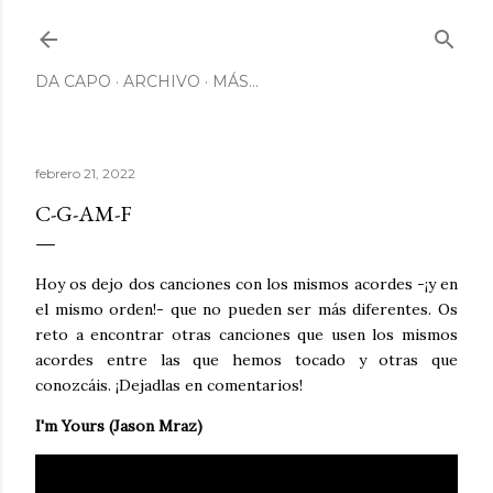
Ir al contenido principal
DA CAPO
ARCHIVO
MÁS…
febrero 21, 2022
C-G-AM-F
Hoy os dejo dos canciones con los mismos acordes -¡y en
el mismo orden!- que no pueden ser más diferentes. Os
reto a encontrar otras canciones que usen los mismos
acordes entre las que hemos tocado y otras que
conozcáis. ¡Dejadlas en comentarios!
I'm Yours (Jason Mraz)