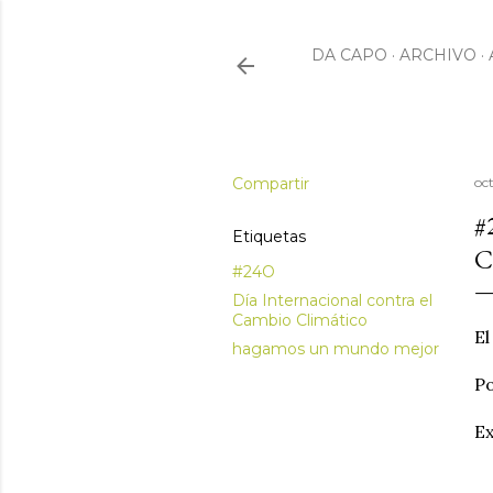
DA CAPO
ARCHIVO
Compartir
oc
#
Etiquetas
C
#24O
Día Internacional contra el
Cambio Climático
El
hagamos un mundo mejor
Po
Ex