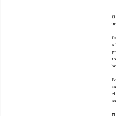
E
in
D
a 
pr
t
ho
P
sa
el
a
El