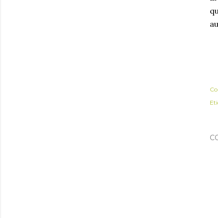
q
au
Co
Et
C