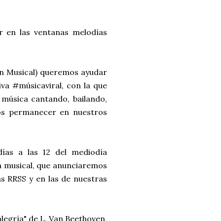
r en las ventanas melodías
n Musical) queremos ayudar
iva #músicaviral, con la que
 música cantando, bailando,
os permanecer en nuestros
días a las 12 del mediodía
a musical, que anunciaremos
s RRSS y en las de nuestras
legría" de L. Van Beethoven,