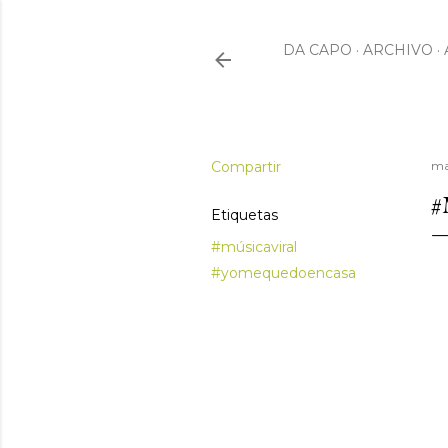
DA CAPO
ARCHIVO
Compartir
ma
#
Etiquetas
#músicaviral
#yomequedoencasa