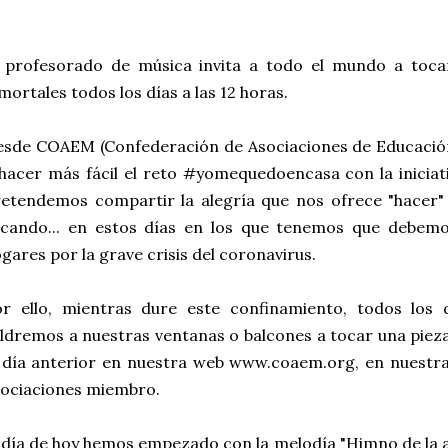
l profesorado de música invita a todo el mundo a toca
mortales todos los días a las 12 horas.
esde COAEM (Confederación de Asociaciones de Educació
hacer más fácil el reto #yomequedoencasa con la iniciat
etendemos compartir la alegría que nos ofrece "hacer"
ocando... en estos días en los que tenemos que debem
gares por la grave crisis del coronavirus.
or ello, mientras dure este confinamiento, todos los 
ldremos a nuestras ventanas o balcones a tocar una piez
 día anterior en nuestra web www.coaem.org, en nuestra
sociaciones miembro.
 día de hoy hemos empezado con la melodía "Himno de la a