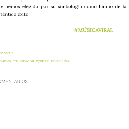
ue hemos elegido por su simbología como himno de la 
téntico éxito.
#MÚSICAVIRAL
mpartir
iquetas:
#músicaviral
#yomequedoencasa
OMENTARIOS