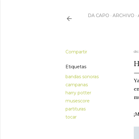
DA CAPO
ARCHIVO
Compartir
di
H
Etiquetas
bandas sonoras
Ya
campanas
em
harry potter
mu
musescore
partituras
¡M
tocar