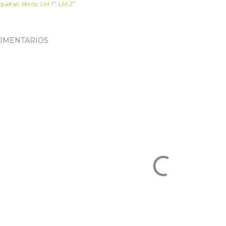
iquetas:
libros
LM 1º
LM 2º
OMENTARIOS