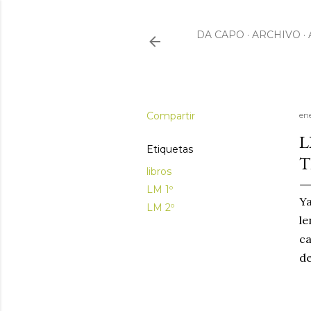
DA CAPO
ARCHIVO
Compartir
en
L
Etiquetas
T
libros
LM 1º
Ya
LM 2º
le
ca
de