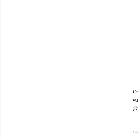
Os
vu
¡
Co