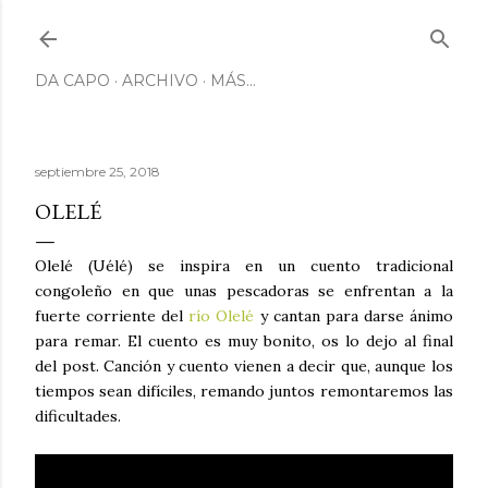
Ir al contenido principal
DA CAPO
ARCHIVO
MÁS…
septiembre 25, 2018
OLELÉ
Olelé (Uélé) se inspira en un cuento tradicional
congoleño en que unas pescadoras se enfrentan a la
fuerte corriente del
río Olelé
y cantan para darse ánimo
para remar. El cuento es muy bonito, os lo dejo al final
del post. Canción y cuento vienen a decir que, aunque los
tiempos sean difíciles, remando juntos remontaremos las
dificultades.