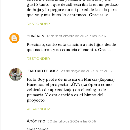
gustó tanto , que decidí escribirla en un pedazo
de hoja y lo pegaré en mi pared de la sala para
que yo y mis hijos lo cantemos . Gracias ☺️
RESPONDER
norabaty
17 de septiembre de 2023 a las 13:36
Precioso, canto esta canción a mis hijos desde
que nacieron y no conocía el cuento. Gracias.
RESPONDER
mamen música
29 de mayo de 2024 a las 20:17
Hola! Soy profe de música en Murcia (España)
Hacemos el proyecto LÓVA (La ópera como
vehículo de aprendizaje) en el colegio de
primaria. Y esta canción es el himno del
proyecto
RESPONDER
Anónimo
30 de julio de 2024 a las 0:36
😃😃😃😀😄