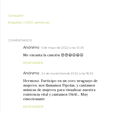
Compartir
Etiquetas:
CORO
partituras
COMENTARIOS
Anónimo
5 de mayo de 2022 a las 10:35
Me encanta la canción 😍😍😃😛😃😛
RESPONDER
Anónimo
24 de noviembre de 2022 a las 18:32
Hermoso. Participo en un coro uruguayo de
mujeres, nos llamamos Pípolas, y cantamos
músicas de mujeres para visualizar nuestra
existencia vital y cantamos Olelé... Muy
emocionante
RESPONDER