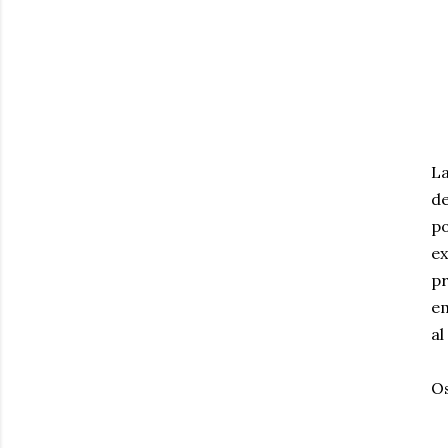
La
de
po
e
pr
em
al
Os