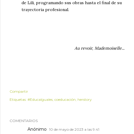
de Lili, programando sus obras hasta el final de su
trayectoria profesional.
Au revoir, Mademoiselle...
Compartir
Etiquetas:
#EducaIguales
coeducación
herstory
COMENTARIOS
Anónimo
10 de mayo de 2023 a las 9:41