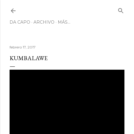
Ir al contenido principal
DA CAPO
ARCHIVO
MÁS…
febrero 17, 2017
KUMBALAWE