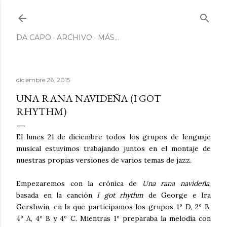
Ir al contenido principal
DA CAPO
ARCHIVO
MÁS…
diciembre 26, 2015
UNA RANA NAVIDEÑA (I GOT
RHYTHM)
El lunes 21 de diciembre todos los grupos de lenguaje
musical estuvimos trabajando juntos en el montaje de
nuestras propias versiones de varios temas de jazz.
Empezaremos con la crónica de
Una rana navideña
,
basada en la canción
I got rhythm
de George e Ira
Gershwin, en la que participamos los grupos 1º D, 2º B,
4º A, 4º B y 4º C. Mientras 1º preparaba la melodía con