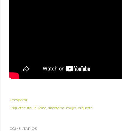
Compartir
Etiquetas:
#aulaDcine
directoras
mujer
orquesta
COMENTARIOS