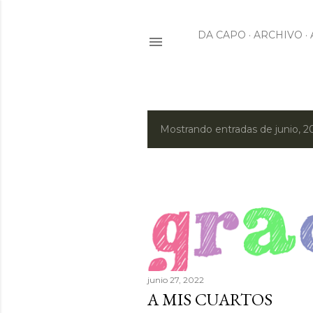
DA CAPO
ARCHIVO
Mostrando entradas de junio, 2
E
n
t
r
a
d
junio 27, 2022
A MIS CUARTOS
a