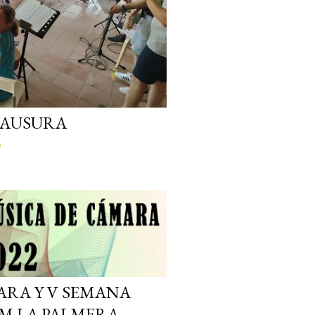
LAUSURA
o
ARA Y V SEMANA
M LA PALMERA