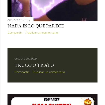
s
octubre 31, 2024
NADA ES LO QUE PARECE
Compartir
Publicar un comentario
octubre 29, 2024
TRUCO O TRATO
Compartir
Publicar un comentario