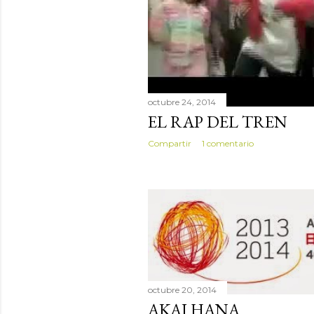
s
octubre 24, 2014
EL RAP DEL TREN
Compartir
1 comentario
octubre 20, 2014
AKAI HANA