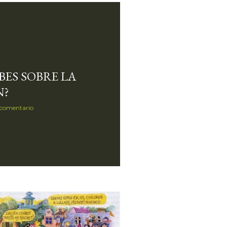
BES SOBRE LA
N?
 comentario