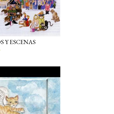
S Y ESCENAS
o