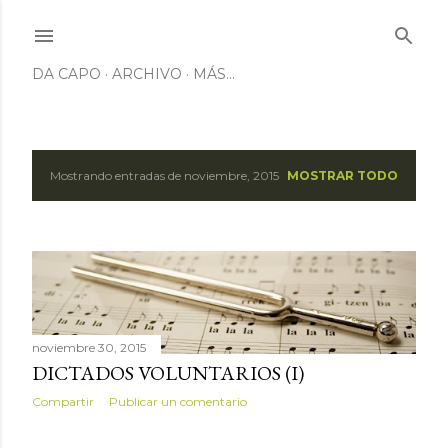
Ir al contenido principal
DA CAPO
ARCHIVO
MÁS…
Mostrando entradas de noviembre, 2015
MOSTRAR TODO
E
n
t
r
a
noviembre 30, 2015
DICTADOS VOLUNTARIOS (I)
d
Compartir
Publicar un comentario
a