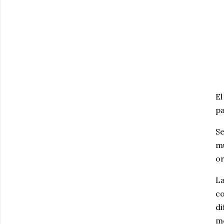
El
pa
Se
mu
or
L
c
d
m