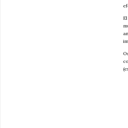
ef
El
m
am
im
O
co
(e