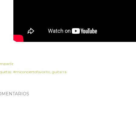
mpartir
iquetas:
#miconciertofavorito
guitarra
OMENTARIOS