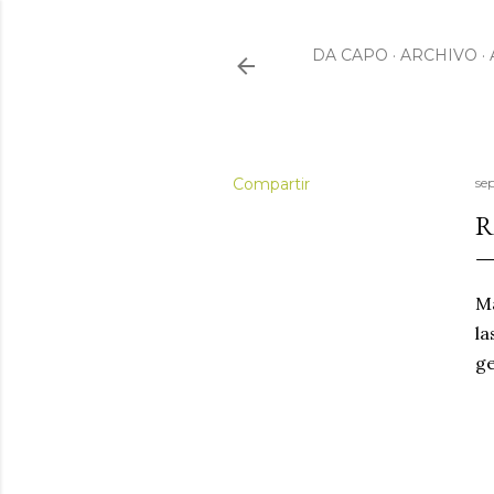
DA CAPO
ARCHIVO
Compartir
se
R
Ma
la
ge