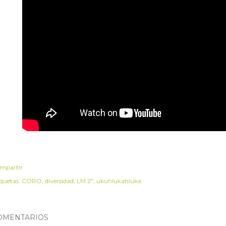
mpartir
iquetas:
CORO
diversidad
LM 2º
ukuhlukahluka
OMENTARIOS