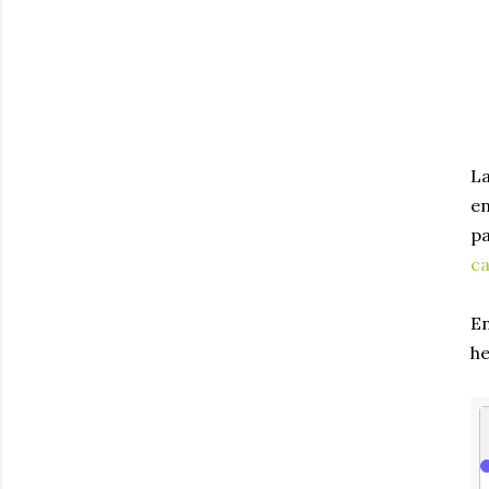
La
en
pa
ca
En
he