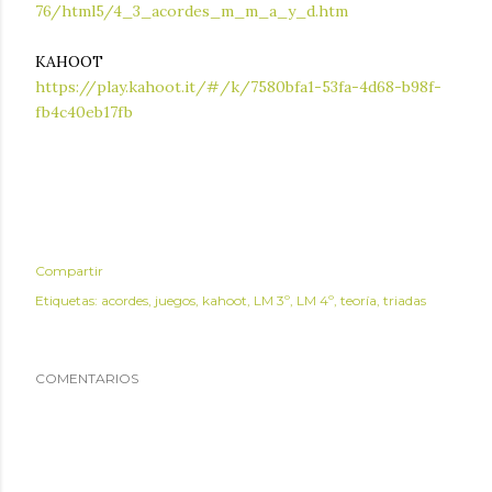
76/html5/4_3_acordes_m_m_a_y_d.htm
KAHOOT
https://play.kahoot.it/#/k/7580bfa1-53fa-4d68-b98f-
fb4c40eb17fb
Compartir
Etiquetas:
acordes
juegos
kahoot
LM 3º
LM 4º
teoría
triadas
COMENTARIOS