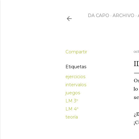
DA CAPO
ARCHIVO
Compartir
oc
I
Etiquetas
ejercicios
Os
intervalos
l
juegos
se
LM 3º
LM 4º
¿E
teoría
¡C