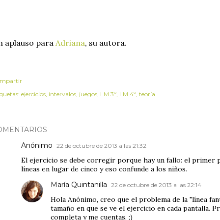
n aplauso para
Adriana
, su autora.
mpartir
iquetas:
ejercicios
intervalos
juegos
LM 3º
LM 4º
teoría
OMENTARIOS
Anónimo
22 de octubre de 2013 a las 21:32
El ejercicio se debe corregir porque hay un fallo: el primer
líneas en lugar de cinco y eso confunde a los niños.
María Quintanilla
22 de octubre de 2013 a las 22:14
Hola Anónimo, creo que el problema de la "línea fan
tamaño en que se ve el ejercicio en cada pantalla. P
completa y me cuentas. ;)